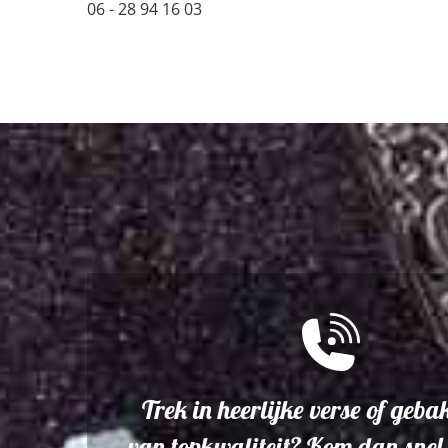
06 - 28 94 16 03
Trek in heerlijke verse of geba
van topkwaliteit? Kom dan snel 