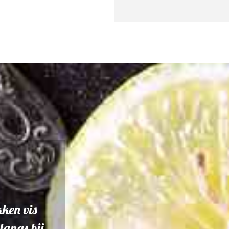
kken vis
langs bij