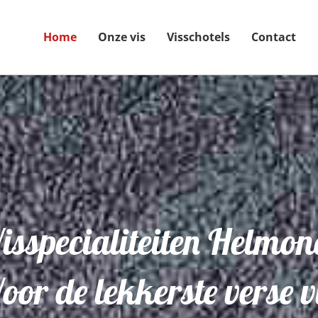
Home
Onze vis
Visschotels
Contact
isspecialiteiten Helmo
oor de lekkerste verse v