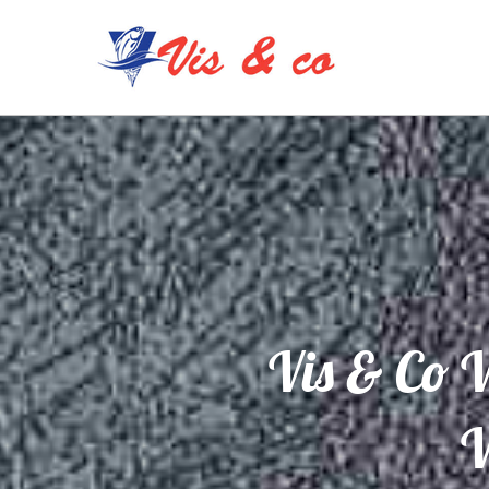
Vis & Co V
V