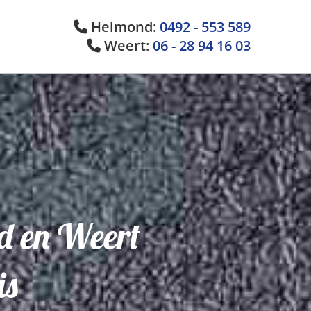
Helmond:
0492 - 553 589

Weert:
06 - 28 94 16 03

nd en Weert
is