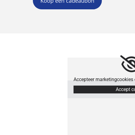
Koop een cadeaubon
Accepteer marketingcookies o
Accept c