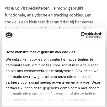
Vis & Co Visspecialiteiten Helmond gebruikt
functionele, analytische en tracking cookies. Een
cookie is een klein tekstbestand dat bij het eerste
bezoek aan deze website wordt opgeslagen in de
browser van uw computer, tablet of smartphone. Vis
& Co Visspecialiteiten Helmond gebruikt cookies met
een puur technische functionaliteit. Deze zorgen
Deze website maakt gebruik van cookies
ervoor dat de website naar behoren werkt en dat
We gebruiken cookies om content en advertenties te
bijvoorbeeld uw voorkeursinstellingen onthouden
personaliseren, om functies voor social media te bieden
worden. Deze cookies worden ook gebruikt om de
en om ons websiteverkeer te analyseren. Ook delen we
informatie over uw gebruik van onze site met onze
website goed te laten werken en deze te kunnen
partners voor social media, adverteren en analyse. Deze
optimaliseren. Daarnaast plaatsen we cookies die uw
partners kunnen deze gegevens combineren met andere
surfgedrag bijhouden zodat we op maat gemaakte
informatie die u aan ze heeft verstrekt of die ze hebben
content en advertenties kunnen aanbieden. Bij uw
verzameld op basis van uw gebruik van hun services.
eerste bezoek aan onze website hebben wij u al