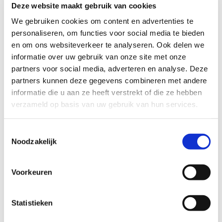
Deze website maakt gebruik van cookies
Luxe hapjesschaal
2-3 pers. €
55,-; 4-6
We gebruiken cookies om content en advertenties te
personaliseren, om functies voor social media te bieden
pers. € 95,-;
en om ons websiteverkeer te analyseren. Ook delen we
7-9 pers. €
informatie over uw gebruik van onze site met onze
150,-
partners voor social media, adverteren en analyse. Deze
Een prachtige schaal
partners kunnen deze gegevens combineren met andere
bestaande uit: palingfilet,
informatie die u aan ze heeft verstrekt of die ze hebben
verzameld op basis van uw gebruik van hun services.
gerookte zalmfilet, forelfilet,
Hollandse garnalen, scampi's
Toestemmingsselectie
in cocktailsaus, makreelfilet,
Noodzakelijk
huissalade en zalmwrap. Tip:
serveer met stokbrood of
Voorkeuren
toast.
Gerookte visschaal
3-4 pers. €
Statistieken
37,50; 5-6