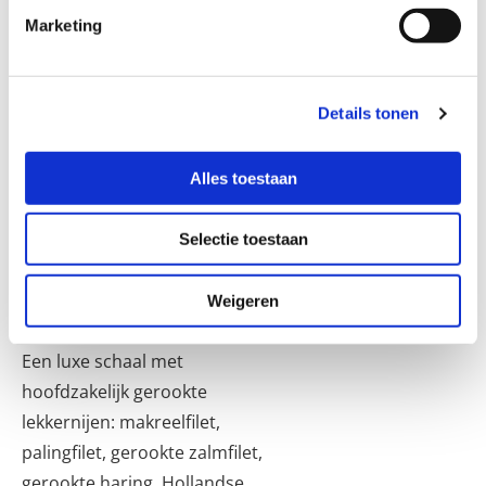
pers. € 49.95
Marketing
Een mooie schaal met
hoofdzakelijk gerookte
lekkernijen: makreelfilet,
Details tonen
forelfilet, gerookte zalmfilet,
gerookte haring, Noorse
Alles toestaan
garnalen en surimi-krab.
Selectie toestaan
Luxe gerookte visschaal
3-4 pers. €
49.95; 5-6
Weigeren
pers. € 67.50
Een luxe schaal met
hoofdzakelijk gerookte
lekkernijen: makreelfilet,
palingfilet, gerookte zalmfilet,
gerookte haring, Hollandse