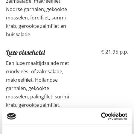
zalmsalade, makreelfilet,
Noorse garnalen, gekookte
mosselen, forelfilet, surimi-
krab, gerookte zalmfilet en
huissalade.
Luxe visschotel
€ 21.95 p.p.
Een luxe maaltijdsalade met
rundvlees- of zalmsalade,
makreelfilet, Hollandse
garnalen, gekookte
mosselen, palingfilet, surimi-
krab, gerookte zalmfilet,
huissalade en scampi's in
cocktailsaus.